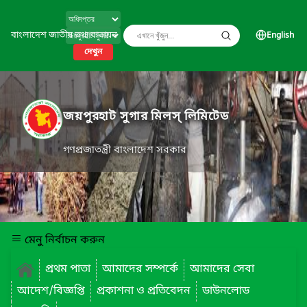
বাংলাদেশ জাতীয় তথ্য বাতায়ন
English
দেখুন
জয়পুরহাট সুগার মিলস্ লিমিটেড
গণপ্রজাতন্ত্রী বাংলাদেশ সরকার
মেনু নির্বাচন করুন
প্রথম পাতা
আমাদের সম্পর্কে
আমাদের সেবা
আদেশ/বিজ্ঞপ্তি
প্রকাশনা ও প্রতিবেদন
ডাউনলোড