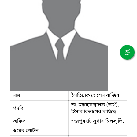
নাম
ইশতিয়াক হোসেন রাজিব
ভা. মহাব্যবস্থাপক (অর্থ),
পদবি
হিসাব বিভাগের দায়িত্বে
অফিস
জয়পুরহাট সুগার মিলস্ লি.
ওয়েব পোর্টল