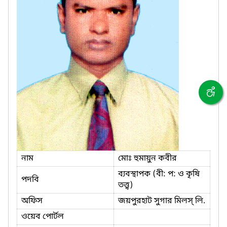
নাম
মোঃ হুমায়ুন কবীর
ব্যবস্থাপক (বী: প: ও কৃষি
পদবি
তত্ত্ব)
অফিস
জয়পুরহাট সুগার মিলস্ লি.
ওয়েব পোর্টল