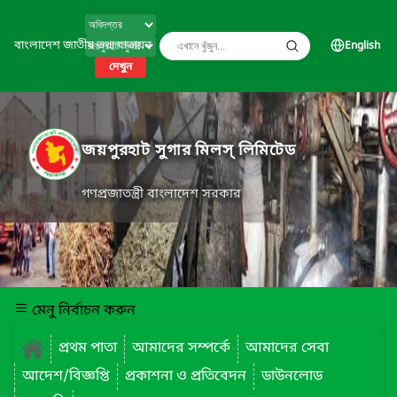
বাংলাদেশ জাতীয় তথ্য বাতায়ন
English
দেখুন
জয়পুরহাট সুগার মিলস্ লিমিটেড
গণপ্রজাতন্ত্রী বাংলাদেশ সরকার
মেনু নির্বাচন করুন
প্রথম পাতা
আমাদের সম্পর্কে
আমাদের সেবা
আদেশ/বিজ্ঞপ্তি
প্রকাশনা ও প্রতিবেদন
ডাউনলোড