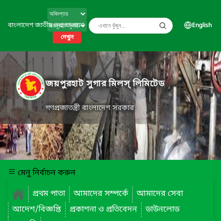
বাংলাদেশ জাতীয় তথ্য বাতায়ন
English
দেখুন
জয়পুরহাট সুগার মিলস্ লিমিটেড
গণপ্রজাতন্ত্রী বাংলাদেশ সরকার
মেনু নির্বাচন করুন
প্রথম পাতা
আমাদের সম্পর্কে
আমাদের সেবা
আদেশ/বিজ্ঞপ্তি
প্রকাশনা ও প্রতিবেদন
ডাউনলোড