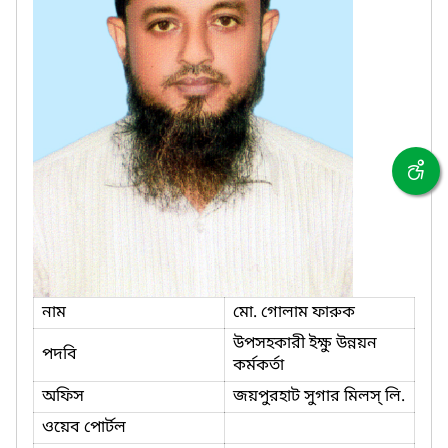
নাম
মো. গোলাম ফারুক
উপসহকারী ইক্ষু উন্নয়ন
পদবি
কর্মকর্তা
অফিস
জয়পুরহাট সুগার মিলস্ লি.
ওয়েব পোর্টল