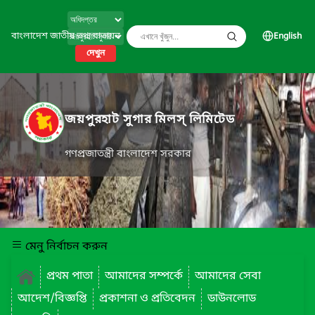
বাংলাদেশ জাতীয় তথ্য বাতায়ন
English
দেখুন
জয়পুরহাট সুগার মিলস্ লিমিটেড
গণপ্রজাতন্ত্রী বাংলাদেশ সরকার
মেনু নির্বাচন করুন
প্রথম পাতা
আমাদের সম্পর্কে
আমাদের সেবা
আদেশ/বিজ্ঞপ্তি
প্রকাশনা ও প্রতিবেদন
ডাউনলোড