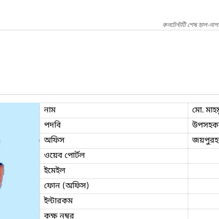
কনটেন্টটি শেষ হাল-নাগ
নাম
মো. মাহম
পদবি
উপসহকারী
অফিস
জয়পুরহা
ওয়েব পোর্টল
ইমেইল
ফোন (অফিস)
ইন্টারকম
কক্ষ নম্বর