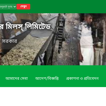
দেখুন
র মিলস্ লিমিটেড
েশ সরকার
আমাদের সেবা
আদেশ/বিজ্ঞপ্তি
প্রকাশনা ও প্রতিবেদন