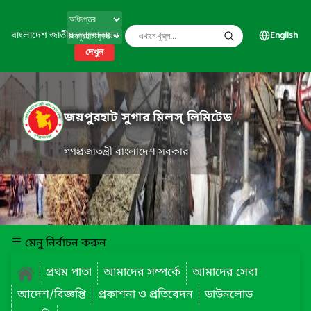
বাংলাদেশ জাতীয় তথ্য বাতায়ন
English
দেখুন
জয়পুরহাট সুগার মিলস্ লিমিটেড
গণপ্রজাতন্ত্রী বাংলাদেশ সরকার
মেনু নির্বাচন করুন
প্রথম পাতা
আমাদের সম্পর্কে
আমাদের সেবা
আদেশ/বিজ্ঞপ্তি
প্রকাশনা ও প্রতিবেদন
ডাউনলোড